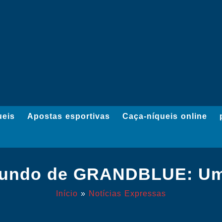
ueis
Apostas esportivas
Caça-níqueis online
Mundo de GRANDBLUE: Um
Início
»
Notícias Expressas