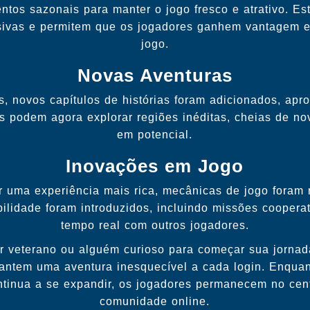
ntos sazonais para manter o jogo fresco e atrativo. E
ivas e permitem que os jogadores ganhem vantagem 
jogo.
Novas Aventuras
s, novos capítulos de histórias foram adicionados, apr
s podem agora explorar regiões inéditas, cheias de no
em potencial.
Inovações em Jogo
r uma experiência mais rica, mecânicas de jogo foram 
ilidade foram introduzidos, incluindo missões coopera
tempo real com outros jogadores.
r veterano ou alguém curioso para começar sua jor
rantem uma aventura inesquecível a cada login. Enquan
nua a se expandir, os jogadores permanecem no centr
comunidade online.