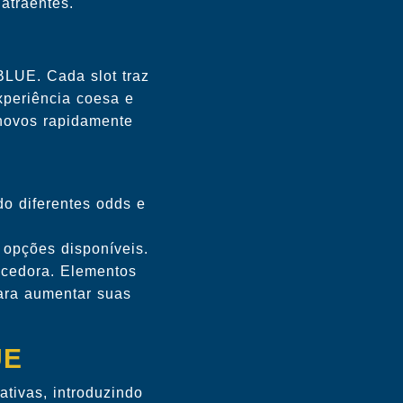
atraentes.
LUE. Cada slot traz
xperiência coesa e
 novos rapidamente
do diferentes odds e
 opções disponíveis.
ncedora. Elementos
para aumentar suas
UE
tivas, introduzindo