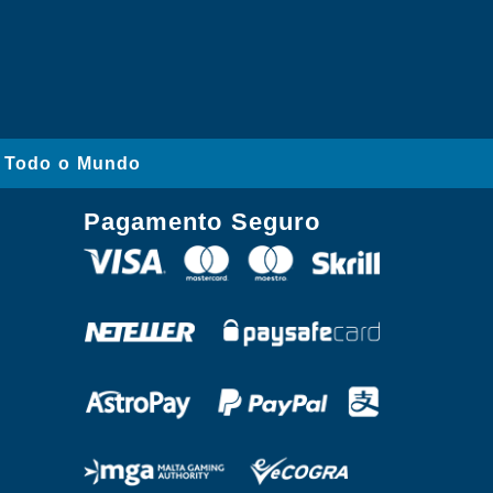
m Todo o Mundo
Pagamento Seguro