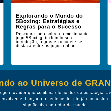
Explorando o Mundo do
5Boxing: Estratégias e
Regras para o Sucesso
Descubra tudo sobre o emocionante
jogo 5Boxing, incluindo sua
introdução, regras e como ele se
destaca entre os jogos online.
ndo ao Universo de GR
o inovador que combina elementos de estratégia, ave
 envolvente. Lançado recentemente, ele já conquistou 
significativa ao redor do mundo.