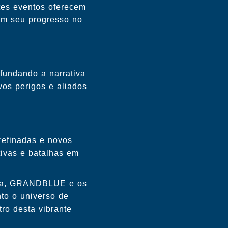
stes eventos oferecem
em seu progresso no
ofundando a narrativa
vos perigos e aliados
refinadas e novos
tivas e batalhas em
nada, GRANDBLUE e os
to o universo de
o desta vibrante