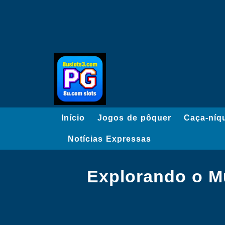
Início
Jogos de pôquer
Caça-níq
Notícias Expressas
Explorando o 