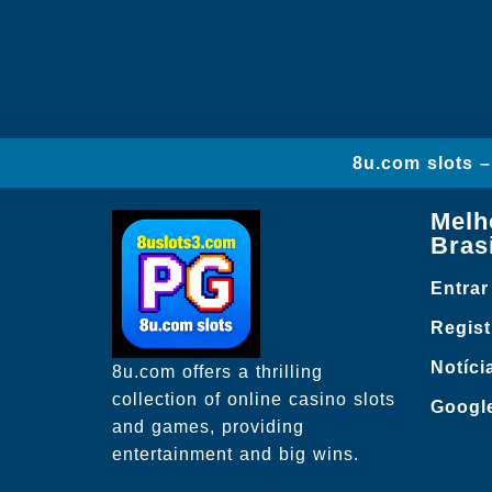
8u.com slots 
Melh
Brasi
Entrar
Regist
Notíci
8u.com offers a thrilling
collection of online casino slots
Googl
and games, providing
entertainment and big wins.