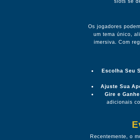
slots se 
Os jogadores podem
um tema único, al
imersiva. Com reg
Escolha Seu S
Ajuste Sua Ap
Gire e Ganhe
adicionais c
E
Recentemente, o mu