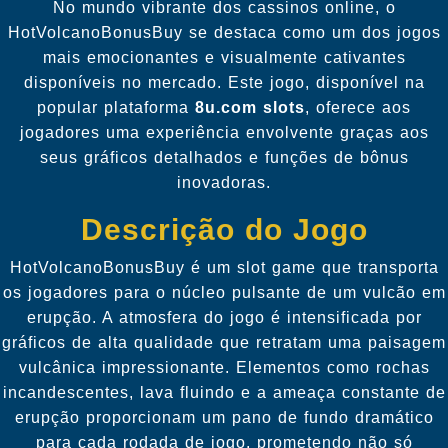
No mundo vibrante dos cassinos online, o
HotVolcanoBonusBuy se destaca como um dos jogos
mais emocionantes e visualmente cativantes
disponíveis no mercado. Este jogo, disponível na
popular plataforma
8u.com slots
, oferece aos
jogadores uma experiência envolvente graças aos
seus gráficos detalhados e funções de bônus
inovadoras.
Descrição do Jogo
HotVolcanoBonusBuy é um slot game que transporta
os jogadores para o núcleo pulsante de um vulcão em
erupção. A atmosfera do jogo é intensificada por
gráficos de alta qualidade que retratam uma paisagem
vulcânica impressionante. Elementos como rochas
incandescentes, lava fluindo e a ameaça constante de
erupção proporcionam um pano de fundo dramático
para cada rodada de jogo, prometendo não só