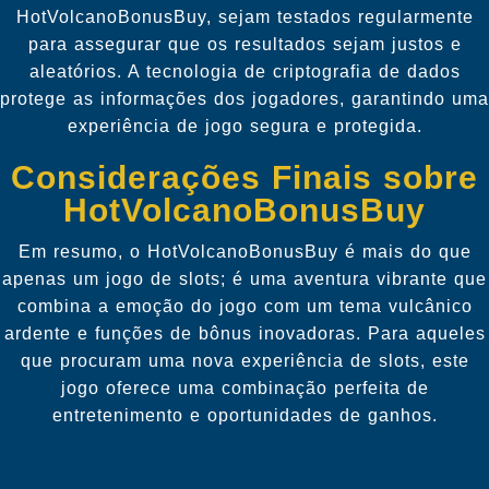
HotVolcanoBonusBuy, sejam testados regularmente
para assegurar que os resultados sejam justos e
aleatórios. A tecnologia de criptografia de dados
protege as informações dos jogadores, garantindo uma
experiência de jogo segura e protegida.
Considerações Finais sobre
HotVolcanoBonusBuy
Em resumo, o HotVolcanoBonusBuy é mais do que
apenas um jogo de slots; é uma aventura vibrante que
combina a emoção do jogo com um tema vulcânico
ardente e funções de bônus inovadoras. Para aqueles
que procuram uma nova experiência de slots, este
jogo oferece uma combinação perfeita de
entretenimento e oportunidades de ganhos.