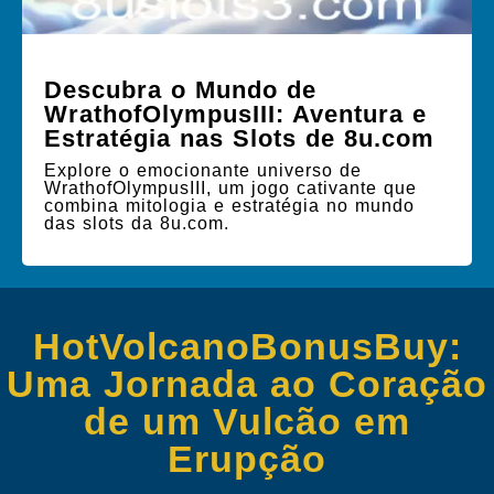
Descubra o Mundo de
WrathofOlympusIII: Aventura e
Estratégia nas Slots de 8u.com
Explore o emocionante universo de
WrathofOlympusIII, um jogo cativante que
combina mitologia e estratégia no mundo
das slots da 8u.com.
HotVolcanoBonusBuy:
Uma Jornada ao Coração
de um Vulcão em
Erupção