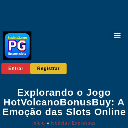
Jogos de pôq
Caça-níqu
Apostas es
Caça-níqueis onlin
política P
Notícias E
Entrar
Registrar
Explorando o Jogo
HotVolcanoBonusBuy: A
Emoção das Slots Online
Início
»
Notícias Expressas