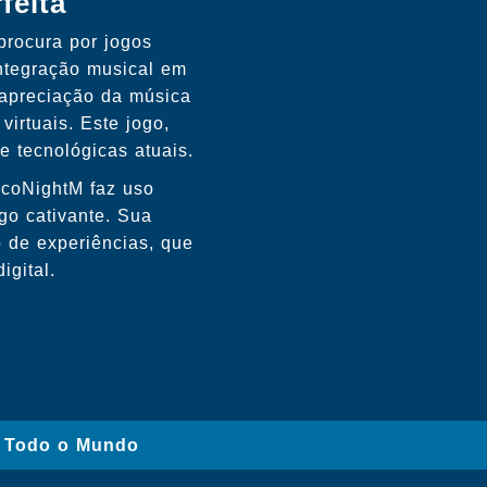
feita
procura por jogos
ntegração musical em
 apreciação da música
irtuais. Este jogo,
e tecnológicas atuais.
scoNightM faz uso
go cativante. Sua
 de experiências, que
igital.
m Todo o Mundo