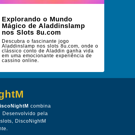
Explorando o Mundo
Mágico de Aladdinslamp
nos Slots 8u.com
Descubra o fascinante jogo
Aladdinslamp nos slots 8u.com, onde o
clássico conto de Aladdin ganha vida
em uma emocionante experiência de
cassino online.
ightM
iscoNightM
combina
. Desenvolvido pela
slots, DiscoNightM
nte.