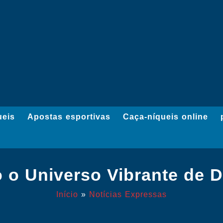
ueis
Apostas esportivas
Caça-níqueis online
 o Universo Vibrante de 
Início
»
Notícias Expressas