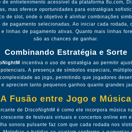
 de entretenimento acessível da plataforma 8u.com, 
tas, mas oferece oportunidades para estratégias sofisti
co de slot, onde o objetivo é alinhar combinações sim
s de pagamento selecionadas. Ao iniciar cada rodada,
s e linhas de pagamento ativas. Quanto mais linhas for
são as chances de ganhar.
Combinando Estratégia e Sorte
oNightM
incentiva o uso de estratégia ao permitir ajus
potenciais. A presença de símbolos especiais, múltipl
complexidade ao jogo, permitindo que jogadores dese
s e apreciem tanto pequenos ganhos quanto grandes ja
A Fusão entre Jogo e Música
arcante de DiscoNightM é como ele incorpora música na
rescente de festivais virtuais e concertos online em 
ilha sonora pulsante faz com que cada rodada nos slo
o. Melodias e batidas se ajustam conforme a gameplay 