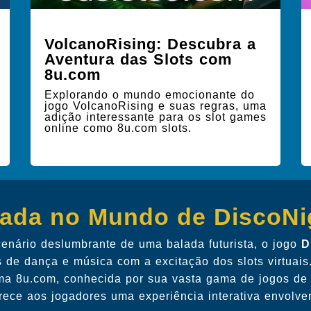
VolcanoRising: Descubra a
Aventura das Slots com
8u.com
Explorando o mundo emocionante do
jogo VolcanoRising e suas regras, uma
adição interessante para os slot games
online como 8u.com slots.
ada no Mundo de DiscoN
nário deslumbrante de uma balada futurista, o jogo
D
s de dança e música com a excitação dos slots virtuais
rma 8u.com, conhecida por sua vasta gama de jogos de 
rece aos jogadores uma experiência interativa envolve