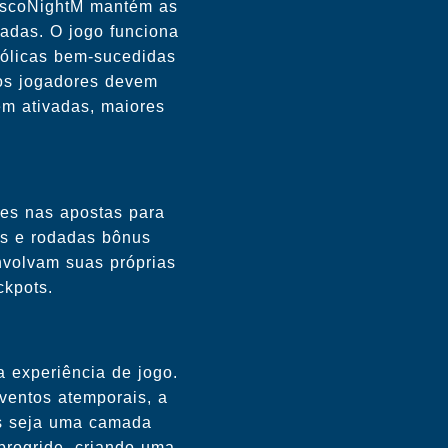
DiscoNightM mantém as
cadas. O jogo funciona
bólicas bem-sucedidas
 os jogadores devem
em ativadas, maiores
tes nas apostas para
os e rodadas bônus
nvolvam suas próprias
ckpots.
 experiência de jogo.
eventos atemporais, a
ts seja uma camada
progride, criando uma