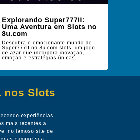
Explorando Super777II:
Uma Aventura em Slots no
8u.com
Descubra o emocionante mundo de
Super777II no 8u.com slots, um jogo
de azar que incorpora inovação,
emoção e estratégias únicas.
 nos Slots
recendo experiências
s mais recentes a
vel no famoso site de
apenas cumpre sua