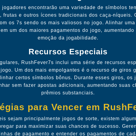
jogadores encontrarão uma variedade de símbolos tem
, frutas e outros ícones tradicionais dos caça-níqueis.
 com os 7s sendo os mais valiosos no jogo. Alinhar uma
r em um dos maiores pagamentos do jogo, aumentando s
emoção da jogabilidade.
Recursos Especiais
gulares, RushFever7s inclui uma série de recursos es
 jogo. Um dos mais empolgantes é o recurso de giros g
linhar certos símbolos bônus. Durante esses giros, os 
nhar sem fazer apostas adicionais, aumentando suas 
prêmios substanciais.
tégias para Vencer em RushF
is sejam principalmente jogos de sorte, existem algum
egar para maximizar suas chances de sucesso. Geren
s linhas de pagamento e entender os pagamentos de cad