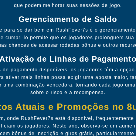
que podem melhorar suas sessões de jogo.
Gerenciamento de Saldo
e para se dar bem em RushFever7s é o gerenciamento
 e cumpri-lo permite que os jogadores prolonguem sua 
as chances de acessar rodadas bônus e outros recurso
Ativação de Linhas de Pagament
s de pagamento disponíveis, os jogadores têm a opção 
a ativar mais linhas possa exigir uma aposta maior, 
r uma combinação vencedora, tornando cada jogo uma 
sobre o risco e a recompensa.
tos Atuais e Promoções no 8
om, onde RushFever7s está disponível, frequentemente
eficiam os jogadores. Neste ano, observa-se um aume
cem bônus de inscrição e giros grátis, particularment