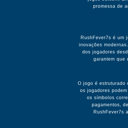
promessa de a
RushFever7s é um jo
inovações modernas. 
dos jogadores desd
garantem que c
O jogo é estruturado
os jogadores podem a
os símbolos corre
pagamentos, de
RushFever7s ac