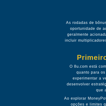
As rodadas de bônus
oportunidade de a
geralmente acionad
incluir multiplicador
Primeir
O 8u.com está com
quanto para os 
experimentar a 
desenvolver estratég
que 
Ao explorar MoneyPot
opções e limites 