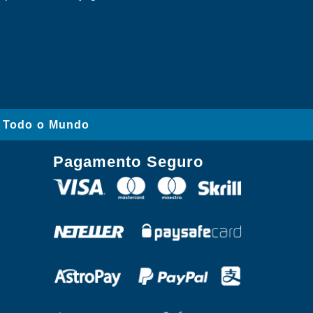
m Todo o Mundo
Pagamento Seguro