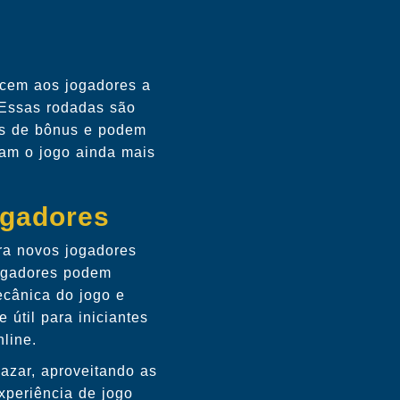
ecem aos jogadores a
 Essas rodadas são
os de bônus e podem
rnam o jogo ainda mais
ogadores
ra novos jogadores
 jogadores podem
cânica do jogo e
 útil para iniciantes
line.
azar, aproveitando as
xperiência de jogo