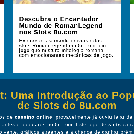
Descubra o Encantador
Mundo de RomanLegend
nos Slots 8u.com
Explore o fascinante universo dos
slots RomanLegend em 8u.com, um
jogo que mistura mitologia romana
com emocionantes mecânicas de jogo.
: Uma Introdução ao Pop
de Slots do 8u.com
gos de
cassino online
, provavelmente já ouviu falar d
antes e populares no 8u.com. Este jogo de
slots
cati
olvente, gráficos atraentes e a chance de ganhar prêmio