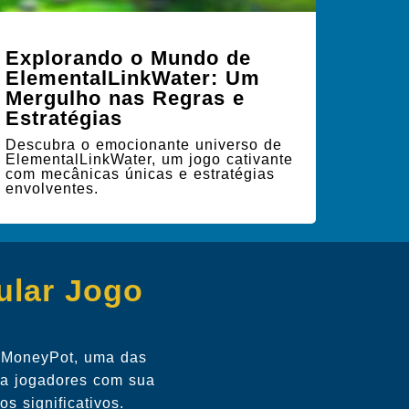
Explorando o Mundo de
ElementalLinkWater: Um
Mergulho nas Regras e
Estratégias
Descubra o emocionante universo de
ElementalLinkWater, um jogo cativante
com mecânicas únicas e estratégias
envolventes.
ular Jogo
e MoneyPot, uma das
va jogadores com sua
s significativos.