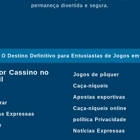
permaneça divertida e segura.
– O Destino Definitivo para Entusiastas de Jogos e
or Cassino no
Jogos de pôquer
l
Caça-níqueis
Apostas esportivas
rar
Caça-níqueis online
as Expressas
política Privacidade
e
Notícias Expressas