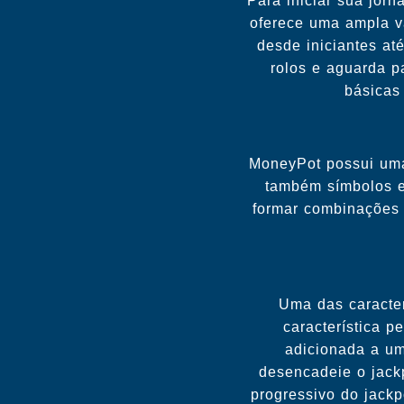
Para iniciar sua jor
oferece uma ampla v
desde iniciantes at
rolos e aguarda p
básicas
MoneyPot possui uma
também símbolos es
formar combinações 
Uma das caracter
característica 
adicionada a um
desencadeie o jackp
progressivo do jack