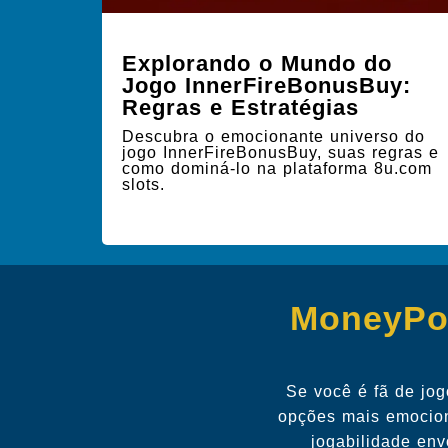
Explorando o Mundo do
Jogo InnerFireBonusBuy:
Regras e Estratégias
Descubra o emocionante universo do
jogo InnerFireBonusBuy, suas regras e
como dominá-lo na plataforma 8u.com
slots.
MoneyPot
Se você é fã de jo
opções mais emocion
jogabilidade env