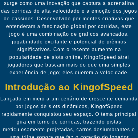
surge como uma inovação que captura a adrenalina
das corridas de alta velocidade e a emoção dos jogos
de cassinos. Desenvolvido por mentes criativas que
entenderam a fascinação global por corridas, este
jogo é uma combinação de gráficos avançados,
jogabilidade excitante e potencial de prêmios
significativos. Com o recente aumento na
popularidade de slots online, KingofSpeed atrai
jogadores que buscam mais do que uma simples
experiência de jogo; eles querem a velocidade.
Introdução ao KingofSpeed
Lançado em meio a um cenário de crescente demanda
por jogos de slots dinâmicos, KingofSpeed
rapidamente conquistou seu espaço. O tema principal
gira em torno de corridas, trazendo pistas
meticulosamente projetadas, carros deslumbrantes e
uma trilha sonora que faz o coração do jogador