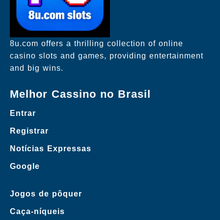
8u.com offers a thrilling collection of online
casino slots and games, providing entertainment
and big wins.
Melhor Cassino no Brasil
Entrar
Registrar
Notícias Expressas
Google
Jogos de pôquer
Caça-níqueis