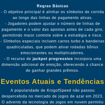
Regras Básicas
- O objetivo principal é alinhar os símbolos de corrida
ao longo das linhas de pagamento ativas.
- Jogadores podem ajustar o número de linhas de
pagamento e o valor das apostas antes de cada giro,
permitindo maior controle sobre a estratégia e risco.
- Símbolos especiais incluem carros turbo e bandeiras
quadriculadas, que podem ativar rodadas bônus
emocionantes ou multiplicadores.
- O recurso de
jackpot progressivo
incorpora uma
dimensão adicional de emoção, oferecendo a chance
de ganhar grandes prêmios.
Eventos Atuais e Tendências
A popularidade de KingofSpeed não passou
despercebida no mercado de jogos de azar em 2023.
O advento da tecnologia de jogos em nuvem permitiu