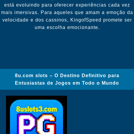
está evoluindo para oferecer experiências cada vez
mais imersivas. Para aqueles que amam a emoção da
velocidade e dos cassinos, KingofSpeed promete ser
uma escolha emocionante.
8u.com slots – O Destino Definitivo para
Entusiastas de Jogos em Todo o Mundo