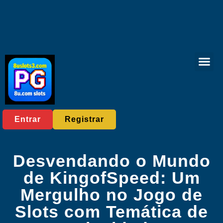
Jogos de pôq
Caça-níqu
Apostas es
Caça-níqueis onlin
política P
Notícias E
Entrar
Registrar
Desvendando o Mundo
de KingofSpeed: Um
Mergulho no Jogo de
Slots com Temática de