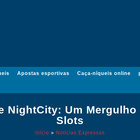
ueis
Apostas esportivas
Caça-níqueis online
e NightCity: Um Mergulho
Slots
Início
»
Notícias Expressas