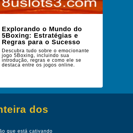
Explorando o Mundo do
5Boxing: Estratégias e
Regras para o Sucesso
Descubra tudo sobre o emocionante
jogo 5Boxing, incluindo sua
introdução, regras e como ele se
destaca entre os jogos online.
nteira dos
ão que está cativando