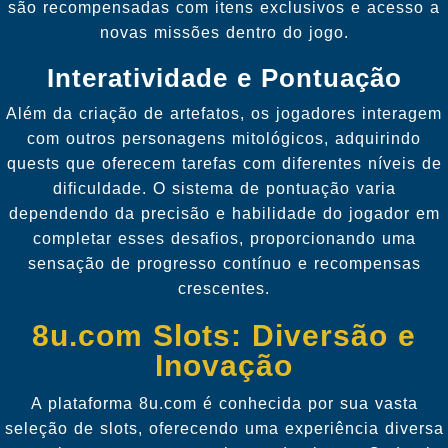
são recompensadas com itens exclusivos e acesso a
novas missões dentro do jogo.
Interatividade e Pontuação
Além da criação de artefatos, os jogadores interagem
com outros personagens mitológicos, adquirindo
quests que oferecem tarefas com diferentes níveis de
dificuldade. O sistema de pontuação varia
dependendo da precisão e habilidade do jogador em
completar esses desafios, proporcionando uma
sensação de progresso contínuo e recompensas
crescentes.
8u.com Slots: Diversão e
Inovação
A plataforma 8u.com é conhecida por sua vasta
seleção de slots, oferecendo uma experiência diversa