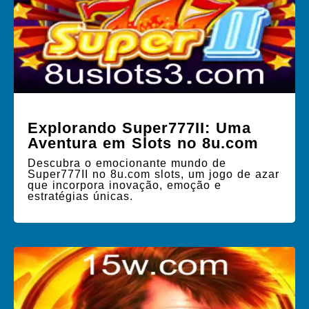
Explorando Super777II: Uma
Aventura em Slots no 8u.com
Descubra o emocionante mundo de
Super777II no 8u.com slots, um jogo de azar
que incorpora inovação, emoção e
estratégias únicas.