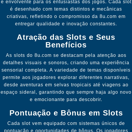
e envolvente para os entusiastas dos jogos. Cada slot
é desenhado com temas distintos e mecânicas
criativas, refletindo o compromisso da 8u.com em
entregar qualidade e inovação constantes.
Atração das Slots e Seus
Benefícios
As slots do 8u.com se destacam pela atenção aos
detalhes visuais e sonoros, criando uma experiência
sensorial completa. A variedade de temas disponíveis
permite aos jogadores explorar diferentes narrativas,
desde aventuras em selvas tropicais até viagens ao
espaço sideral, garantindo que sempre haja algo novo
e emocionante para descobrir.
Pontuação e Bônus em Slots
Cada slot vem equipado com sistemas únicos de
pontuação e oportunidades de bônus. Os jogadores