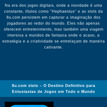
Na era dos jogos digitais, onde a novidade é uma
constante, títulos como "Hephaestus" e as slots da
8u.com persistem em capturar a imaginação dos
jogadores ao redor do mundo. Eles não apenas
oferecem entretenimento, mas também uma viagem
imersiva a mundos de fantasia onde o acaso, a
estratégia e a criatividade se entrelaçam de maneira
cativante.
8u.com slots – O Destino Definitivo para
Entusiastas de Jogos em Todo o Mundo