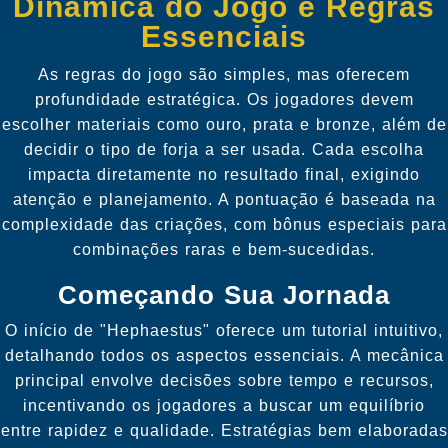
Dinâmica do Jogo e Regras
Essenciais
As regras do jogo são simples, mas oferecem
profundidade estratégica. Os jogadores devem
escolher materiais como ouro, prata e bronze, além de
decidir o tipo de forja a ser usada. Cada escolha
impacta diretamente no resultado final, exigindo
atenção e planejamento. A pontuação é baseada na
complexidade das criações, com bônus especiais para
combinações raras e bem-sucedidas.
Começando Sua Jornada
O início de "Hephaestus" oferece um tutorial intuitivo,
detalhando todos os aspectos essenciais. A mecânica
principal envolve decisões sobre tempo e recursos,
incentivando os jogadores a buscar um equilíbrio
entre rapidez e qualidade. Estratégias bem elaboradas