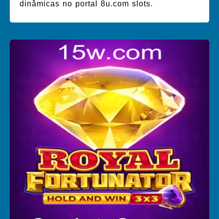
dinâmicas no portal 8u.com slots.