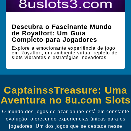
Descubra o Fascinante Mundo
de Royalfort: Um Guia
Completo para Jogadores
Explore a emocionante experiência de jogo
em Royalfort, um ambiente virtual repleto de
slots vibrantes e estratégias inovadoras.
CaptainssTreasure: Uma
Aventura no 8u.com Slots
O mundo dos jogos de azar online está em constante
evolução, oferecendo experiências únicas para os
jogadores. Um dos jogos que se destaca nesse