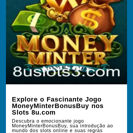
Explore o Fascinante Jogo
MoneyMinterBonusBuy nos
Slots 8u.com
Descubra o emocionante jogo
MoneyMinterBonusBuy, sua introdução ao
mundo dos slots online e suas regras